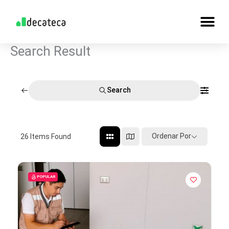
Skip
to
content
Search Result
Search
Ordenar Por
26
Items Found
POPULAR