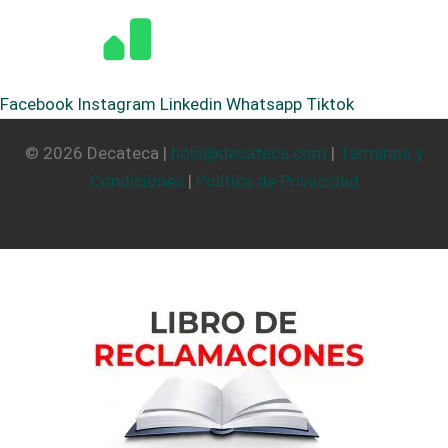
Facebook
Instagram
Linkedin
Whatsapp
Tiktok
© 2026 Decateca |
hola@decateca.com
|
Términos y
Condiciones
|
Política de Privacidad