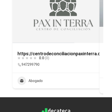
https://centrodeconciliacionpaxinterra.com/
Abr
0.0
(0)
inm
947299790
9
Abogado
80