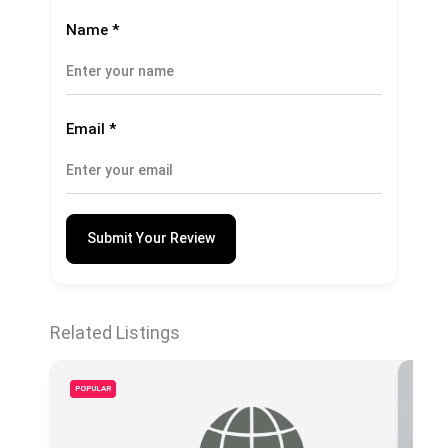
Name
*
Email
*
Submit Your Review
Related Listings
POPULAR
POPU