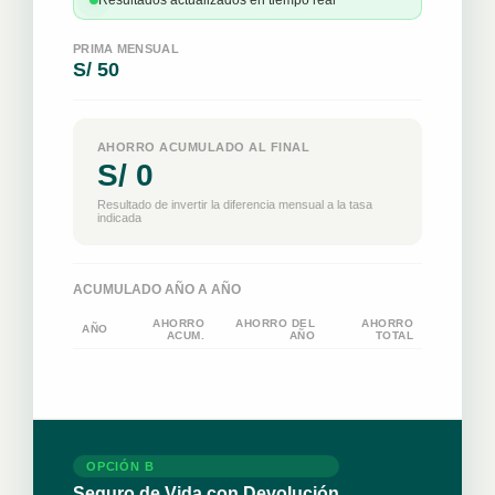
Resultados actualizados en tiempo real
PRIMA MENSUAL
S/ 50
AHORRO ACUMULADO AL FINAL
S/ 0
Resultado de invertir la diferencia mensual a la tasa
indicada
ACUMULADO AÑO A AÑO
AHORRO
AHORRO DEL
AHORRO
AÑO
ACUM.
AÑO
TOTAL
OPCIÓN B
Seguro de Vida con Devolución