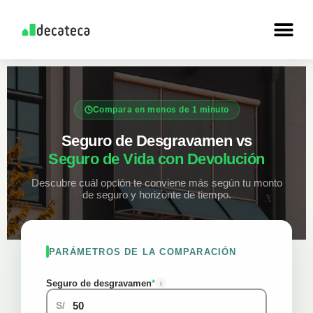
Skip
to
content
Compara en menos de 1 minuto
Seguro de Desgravamen vs
Seguro de Vida con Devolución
Descubre cuál opción te conviene más según tu monto
de seguro y horizonte de tiempo.
PARÁMETROS DE LA COMPARACIÓN
Seguro de desgravamen
*
i
S/