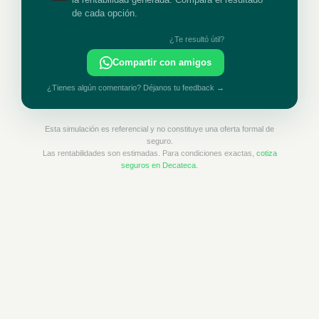
de cada opción.
¿Te resultó útil?
Compartir con amigos
¿Tienes algún comentario? Déjanos tu feedback →
Esta simulación es referencial y no constituye una oferta formal de
seguro.
Las rentabilidades son estimadas. Para condiciones exactas,
cotiza
seguros en Decateca
.