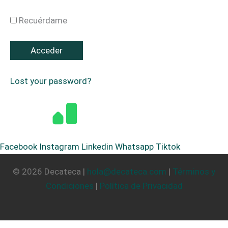
Recuérdame
Lost your password?
Facebook
Instagram
Linkedin
Whatsapp
Tiktok
© 2026 Decateca |
hola@decateca.com
|
Términos y
Condiciones
|
Política de Privacidad