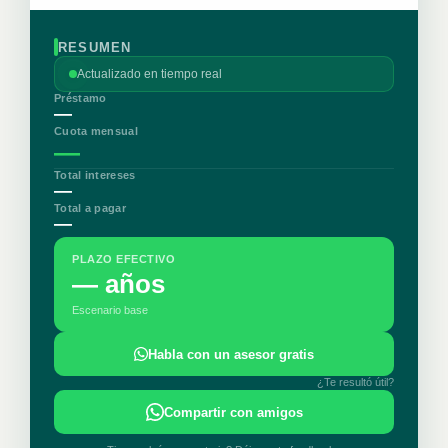
RESUMEN
Actualizado en tiempo real
Préstamo
—
Cuota mensual
—
Total intereses
—
Total a pagar
—
PLAZO EFECTIVO
— años
Escenario base
Habla con un asesor gratis
¿Te resultó útil?
Compartir con amigos