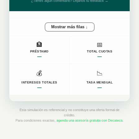
¿Tienes algún comentario? Déjanos tu feedback →
Mostrar más filas ↓
🏦
📅
PRÉSTAMO
TOTAL CUOTAS
—
—
💰
📉
INTERESES TOTALES
TASA MENSUAL
—
—
Esta simulación es referencial y no constituye una oferta formal de
crédito.
Para condiciones exactas,
agenda una asesoría gratuita con Decateca
.