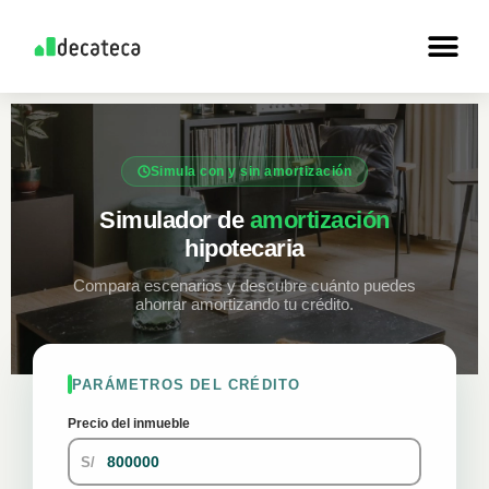
Skip
to
content
Simula con y sin amortización
Simulador de
amortización
hipotecaria
Compara escenarios y descubre cuánto puedes
ahorrar amortizando tu crédito.
PARÁMETROS DEL CRÉDITO
Precio del inmueble
S/