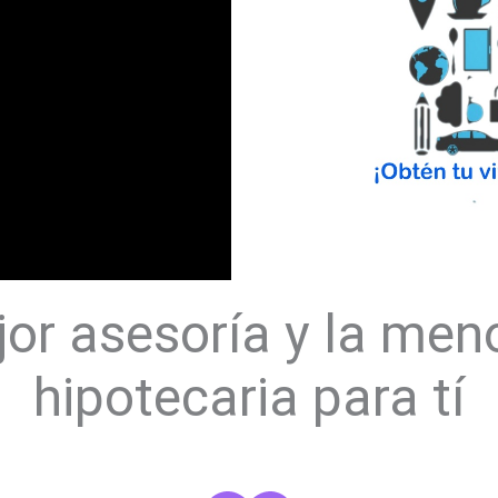
or asesoría y la men
hipotecaria para tí