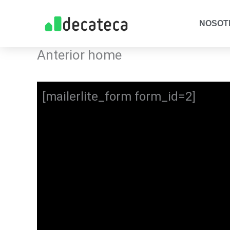
Skip
NOSOT
to
content
Anterior home
[mailerlite_form form_id=2]