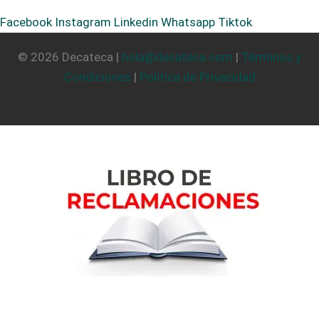
Facebook
Instagram
Linkedin
Whatsapp
Tiktok
© 2026 Decateca |
hola@decateca.com
|
Términos y
Condiciones
|
Política de Privacidad