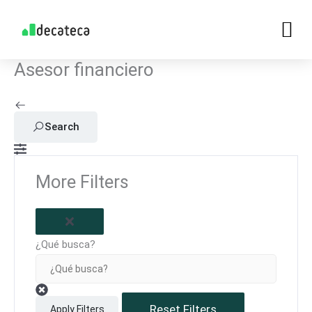
Skip
to
content
Asesor financiero
Search
More Filters
¿Qué busca?
Reset Filters
Apply Filters