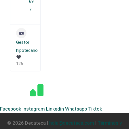
69
7
Gestor
hipotecario
126
Facebook
Instagram
Linkedin
Whatsapp
Tiktok
© 2026 Decateca |
hola@decateca.com
|
Términos y