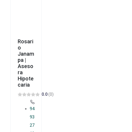
Rosari
o
Janam
pa |
Aseso
ra
Hipote
caria
(0)
0.0
94
93
27