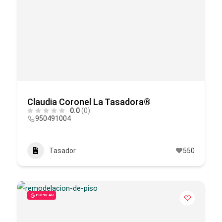
Claudia Coronel La Tasadora®
0.0
(0)
950491004
Tasador
550
POPULAR