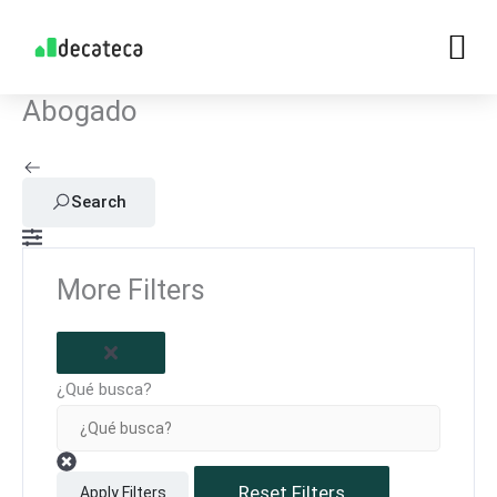
Skip
to
content
Abogado
Search
More Filters
¿Qué busca?
Reset Filters
Apply Filters