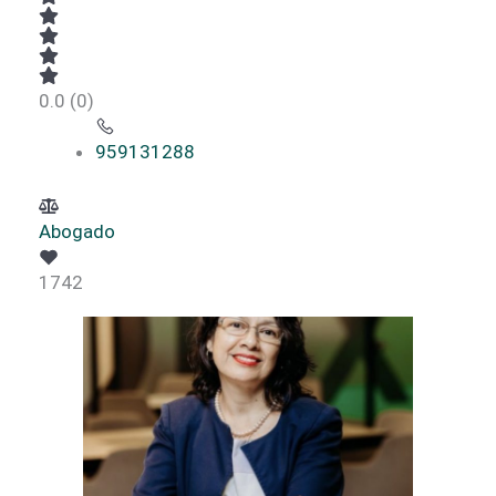
0.0
(0)
959131288
Abogado
1742