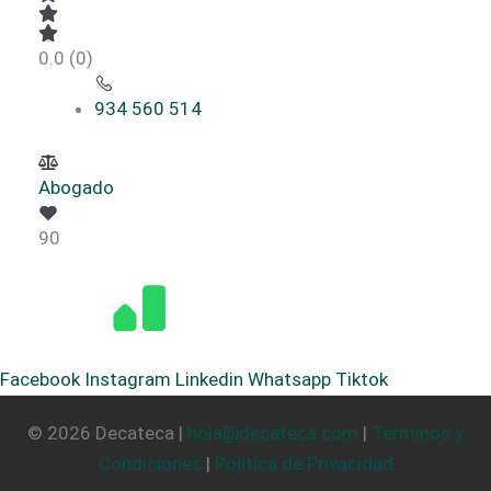
0.0
(0)
934 560 514
Abogado
90
Facebook
Instagram
Linkedin
Whatsapp
Tiktok
© 2026 Decateca |
hola@decateca.com
|
Términos y
Condiciones
|
Política de Privacidad